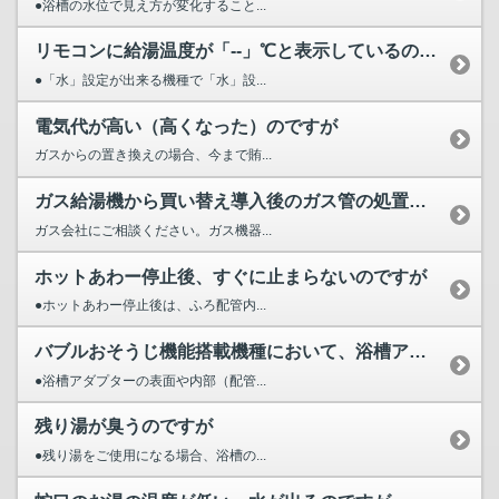
●浴槽の水位で見え方が変化すること...
リモコンに給湯温度が「--」℃と表示しているのですが
●「水」設定が出来る機種で「水」設...
電気代が高い（高くなった）のですが
ガスからの置き換えの場合、今まで賄...
ガス給湯機から買い替え導入後のガス管の処置等はどうすればよ...
ガス会社にご相談ください。ガス機器...
ホットあわー停止後、すぐに止まらないのですが
●ホットあわー停止後は、ふろ配管内...
バブルおそうじ機能搭載機種において、浴槽アダプターがきれい...
●浴槽アダプターの表面や内部（配管...
残り湯が臭うのですが
●残り湯をご使用になる場合、浴槽の...