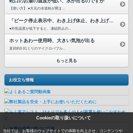
蛇口のお湯の温度が低い、水が出るのですが
【使い方】 ●大元の水道栓が閉ま...
「ピーク停止表示中、わき上げ休止、わき上げ停止日数設定中」...
●外気温度が低下すると、凍結防止の...
ホットあわー使用時、大きい気泡が出る
直径約0.01ミリのマイクロバブル...
もっと見る
お役立ち情報
Cookieの取り扱いについて
当社では、お客様のウェブサイトでの体験を向上させ、コンテンツや