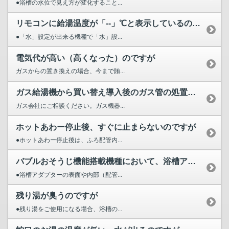
●浴槽の水位で見え方が変化すること...
リモコンに給湯温度が「--」℃と表示しているのですが
●「水」設定が出来る機種で「水」設...
電気代が高い（高くなった）のですが
ガスからの置き換えの場合、今まで賄...
ガス給湯機から買い替え導入後のガス管の処置等はどうすればよ...
ガス会社にご相談ください。ガス機器...
ホットあわー停止後、すぐに止まらないのですが
●ホットあわー停止後は、ふろ配管内...
バブルおそうじ機能搭載機種において、浴槽アダプターがきれい...
●浴槽アダプターの表面や内部（配管...
残り湯が臭うのですが
●残り湯をご使用になる場合、浴槽の...