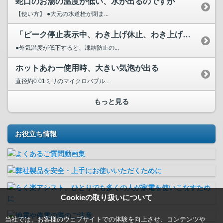
蛇口のお湯の温度が低い、水が出るのですが
【使い方】 ●大元の水道栓が閉ま...
「ピーク停止表示中、わき上げ休止、わき上げ停止日数設定中」...
●外気温度が低下すると、凍結防止の...
ホットあわー使用時、大きい気泡が出る
直径約0.01ミリのマイクロバブル...
もっと見る
お役立ち情報
Cookieの取り扱いについて
当社では、お客様のウェブサイトでの体験を向上させ、コンテンツや