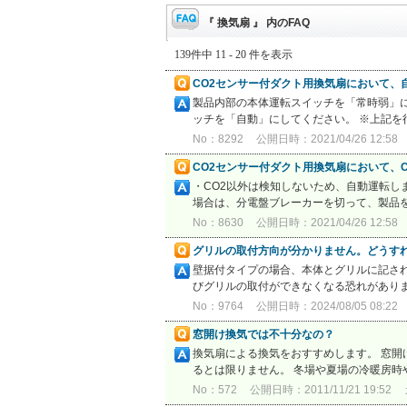
『 換気扇 』 内のFAQ
139件中 11 - 20 件を表示
CO2センサー付ダクト用換気扇において、
製品内部の本体運転スイッチを「常時弱」に設
ッチを「自動」にしてください。 ※上記を
No：8292
公開日時：2021/04/26 12:58
CO2センサー付ダクト用換気扇において、
・CO2以外は検知しないため、自動運転し
場合は、分電盤ブレーカーを切って、製品を
No：8630
公開日時：2021/04/26 12:58
グリルの取付方向が分かりません。どうす
壁据付タイプの場合、本体とグリルに記さ
びグリルの取付ができなくなる恐れがありま
No：9764
公開日時：2024/08/05 08:22
窓開け換気では不十分なの？
換気扇による換気をおすすめします。 窓開
るとは限りません。 冬場や夏場の冷暖房時
No：572
公開日時：2011/11/21 19:52