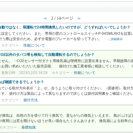
2 / 14ページ
≪
≫
自動ではなく、弱運転で24時間換気したいのですが、どうすればいいでしょうか？
定してください。 また、専用の壁のコントロールスイッチP-04SWLAV2を設
行う際は安全のため、必ず分電盤のブレーカーを切って下さい。 ...
詳細表示
カテゴリー：
性能について
CO2以外のタバコ等も検知して自動運転するのでしょうか？
ません。 ・CO2センサー付ダクト用換気扇は喫煙所に設置出来ません。早期故障の
お買い求めいただいた販売店様、 据付けた施工業者様に相談してください。 ※ブ
更新日時：2023/12/25 18:29
カテゴリー：
性能について
れば確認できるでしょうか？
れている取付方向表示「上」が、合うように取り付けてください。（図参照） 取付
す。 据付け方は製品によって異なりますので詳しくは据付説明書をご確認ください。
カテゴリー：
据付方法
け換気は、自然の力を借りて行う換気で、昔ながらの換気といえます。 風がふけば
や夜間には窓を開けないほうが良い場合もたくさんあります。 換気扇による効率のよ
カテゴリー：
基礎知識