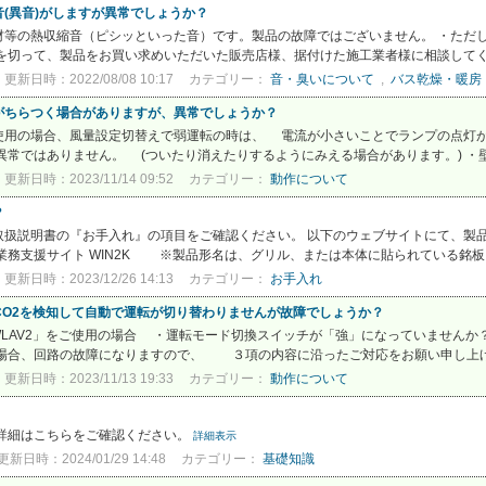
(異音)がしますが異常でしょうか？
材等の熱収縮音（ピシッといった音）です。製品の故障ではございません。 ・ただ
切って、製品をお買い求めいただいた販売店様、据付けた施工業者様に相談してくだ
更新日時：2022/08/08 10:17
カテゴリー：
音・臭いについて
,
バス乾燥・暖房
がちらつく場合がありますが、異常でしょうか？
使用の場合、風量設定切替えで弱運転の時は、 電流が小さいことでランプの点灯
常ではありません。 (ついたり消えたりするようにみえる場合があります。) ・壁の
更新日時：2023/11/14 09:52
カテゴリー：
動作について
？
取扱説明書の『お手入れ』の項目をご確認ください。 以下のウェブサイトにて、製
支援サイト WIN2K ※製品形名は、グリル、または本体に貼られている銘板に
更新日時：2023/12/26 14:13
カテゴリー：
お手入れ
CO2を検知して自動で運転が切り替わりませんが故障でしょうか？
WLAV2」をご使用の場合 ・運転モード切換スイッチが「強」になっていませんか？
合、回路の故障になりますので、 ３項の内容に沿ったご対応をお願い申し上げま
更新日時：2023/11/13 19:33
カテゴリー：
動作について
詳細はこちらをご確認ください。
詳細表示
更新日時：2024/01/29 14:48
カテゴリー：
基礎知識