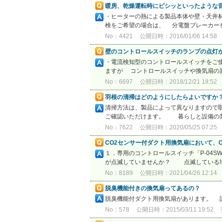
暖房、乾燥運転時にピシッといったような音
・ヒーターの熱による製品本体や壁・天井
検をご希望の場合は、 分電盤ブレーカーを
No：4421
公開日時：2016/01/06 14:58
壁のコントロールスイッチのランプの点灯
・電流検知型のコントロールスイッチをご
ますが コントロールスイッチや換気扇の異
No：6697
公開日時：2018/12/21 18:52
羽根の清掃はどのようにしたらよいですか
清掃方法は、製品によって異なりますので
ご確認いただけます。 暮らしと設備の業務
No：7622
公開日時：2020/05/25 07:25
CO2センサー付ダクト用換気扇において、
１．専用のコントロールスイッチ「P-04S
が点滅していませんか？ 点滅している場
No：8189
公開日時：2021/04/26 12:14
脱臭機能付きの換気扇ってあるの？
脱臭機能付ダクト用換気扇があります。 
No：578
公開日時：2015/03/11 19:52