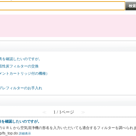
表を確認したいのですが。
活性炭フィルターの交換
メントカートリッジ付の機種）
プレフィルターのお手入れ
≪
1 / 1ページ
≫
表を確認したいのですが。
記のＵＲＬから空気清浄機の形名を入力いただいても適合するフィルターを調べられ
fp/fs_top.do
詳細表示