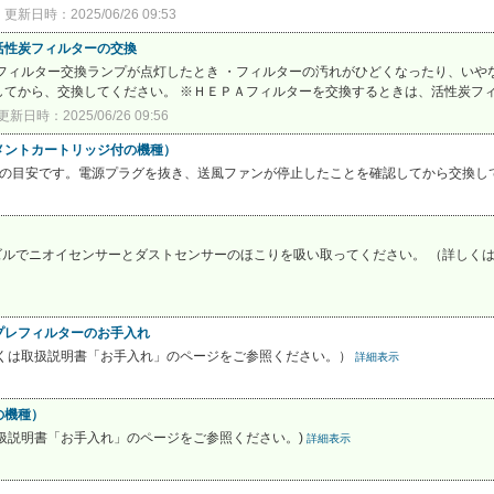
更新日時：2025/06/26 09:53
活性炭フィルターの交換
フィルター交換ランプが点灯したとき ・フィルターの汚れがひどくなったり、いや
てから、交換してください。 ※ＨＥＰＡフィルターを交換するときは、活性炭フィル
更新日時：2025/06/26 09:56
メントカートリッジ付の機種）
期の目安です。電源プラグを抜き、送風ファンが停止したことを確認してから交換し
ズルでニオイセンサーとダストセンサーのほこりを吸い取ってください。 （詳しく
プレフィルターのお手入れ
しくは取扱説明書「お手入れ」のページをご参照ください。）
詳細表示
の機種）
扱説明書「お手入れ」のページをご参照ください。)
詳細表示