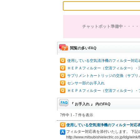
チャットボット準備中・・・・
閲覧の多いFAQ
使用している空気清浄機のフィルター対応
ＨＥＰＡフィルター（空清フィルター）・
サプリメントカートリッジの交換（サプリ
センサー部のお手入れ
ＨＥＰＡフィルター（空清フィルター）・
『 お手入れ 』 内のFAQ
7件中 1 - 7 件を表示
使用している空気清浄機のフィルター対応
フィルター対応表を添付いたします。 下
http://www.mitsubishielectric.co.jp/ldg/wink/