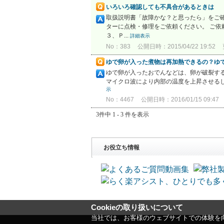
いろいろ確認しても不具合があるときは
取扱説明書「故障かな？と思ったら」をご
ターに点検・修理をご依頼ください。 ご
３、Ｐ...
詳細表示
No：383
公開日時：2015/04/22 19:52
ゆで卵が入った煮物は再加熱できるの？ゆ
ゆで卵が入ったおでんなどは、卵が破裂する
マイクロ波により内部の温度を上昇させるし
示
No：4467
公開日時：2016/01/15 09:47
3件中 1 - 3 件を表示
お役立ち情報
Cookieの取り扱いについて
当社では、お客様のウェブサイトでの体験を