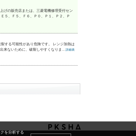
上げの販売店または、三菱電機修理受付セン
、Ｅ５、Ｆ５、Ｆ６、Ｐ０、Ｐ１、Ｐ２、Ｐ
裂する可能性があり危険です。 レンジ加熱は
来ないために、破裂しやすくなりま...
詳細表
ックを分析する