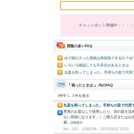
チャットボット準備中・・・・
閲覧の多いFAQ
ゆで卵が入った煮物は再加熱できるの？ゆ
いろいろ確認しても不具合があるときは
丸皿を割ってしまった。手持ちの皿で代用
『 困ったときは 』 内のFAQ
3件中 1 - 3 件を表示
丸皿を割ってしまった。手持ちの皿で代用
専用のお皿なしで使用したり、別の皿を流
ない原因になります。）ご購入店またはお
菱...
詳細表示
No：381
公開日時：2015/04/22 19:52