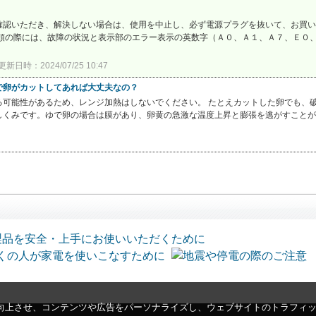
確認いただき、解決しない場合は、使用を中止し、必ず電源プラグを抜いて、お買い
依頼の際には、故障の状況と表示部のエラー表示の英数字（Ａ０、Ａ１、Ａ７、Ｅ０
更新日時：2024/07/25 10:47
で卵がカットしてあれば大丈夫なの？
可能性があるため、レンジ加熱はしないでください。 たとえカットした卵でも、破
くみです。ゆで卵の場合は膜があり、卵黄の急激な温度上昇と膨張を逃がすことが出
向上させ、コンテンツや広告をパーソナライズし、ウェブサイトのトラフィ