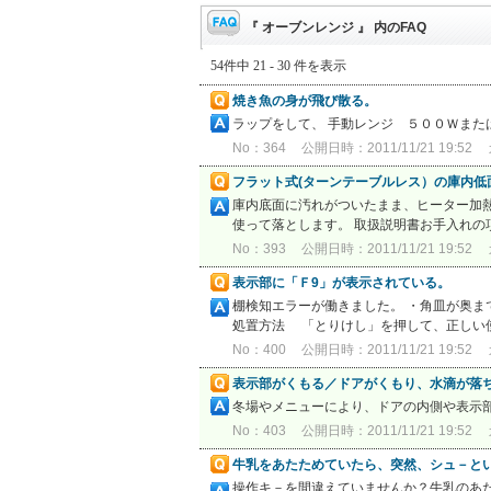
『 オーブンレンジ 』 内のFAQ
54件中 21 - 30 件を表示
焼き魚の身が飛び散る。
ラップをして、 手動レンジ ５００Ｗま
No：364
公開日時：2011/11/21 19:52
フラット式(ターンテーブルレス）の庫内低
庫内底面に汚れがついたまま、ヒーター加
使って落とします。 取扱説明書お手入れ
No：393
公開日時：2011/11/21 19:52
表示部に「Ｆ9」が表示されている。
棚検知エラーが働きました。 ・角皿が奥
処置方法 「とりけし」を押して、正しい使
No：400
公開日時：2011/11/21 19:52
表示部がくもる／ドアがくもり、水滴が落
冬場やメニューにより、ドアの内側や表示
No：403
公開日時：2011/11/21 19:52
牛乳をあたためていたら、突然、シュ－と
操作キ－を間違えていませんか？牛乳のあ