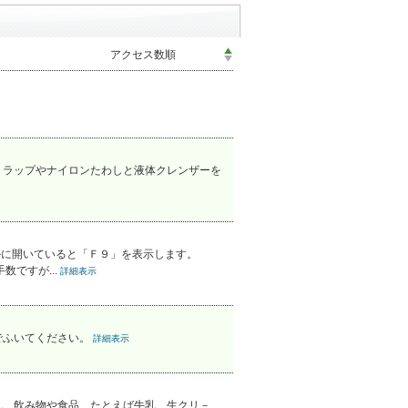
、ラップやナイロンたわしと液体クレンザーを
ずかに開いていると「Ｆ９」を表示します。
ですが...
詳細表示
でふいてください。
詳細表示
。 飲み物や食品、たとえば牛乳、生クリ－