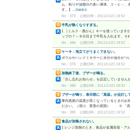
ム、粘りや油脂分の多い液体、コ－ヒ－、
す。】...
詳細表示
No：370
公開日時：2011/11/21 19:52
牛乳が熱くなりすぎる。
1 ［ミルク・酒かん］キーを使っています
ップの７～８分目まで牛乳を入れます。それ
No：366
公開日時：2011/11/21 19:52
ケーキ：泡立てがうまくできない。
ボウルやハンドミキサーに水分や油分がつ
No：378
公開日時：2011/11/21 19:52
加熱終了後、ブザーが鳴る。
「出し忘れお知らせ」を設定していません
No：388
公開日時：2011/11/21 19:52
ブザーが鳴り、表示部に「高温」が点灯し
庫内底面の温度が高くなっているときのお
ださい。（溶け、変形の原因） ※ 「高
No：395
公開日時：2011/11/21 19:52
食品が加熱されない。
1 レンジ加熱のとき、食品が金属容器・ア