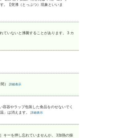
す。【突沸（とっぷつ）現象といいま
れていないと沸騰することがあります。 3 カ
分間）
詳細表示
い容器やラップ包装した食品をのせないでく
高温」は消えます。
詳細表示
］キーを押し忘れていませんか。 3加熱の操