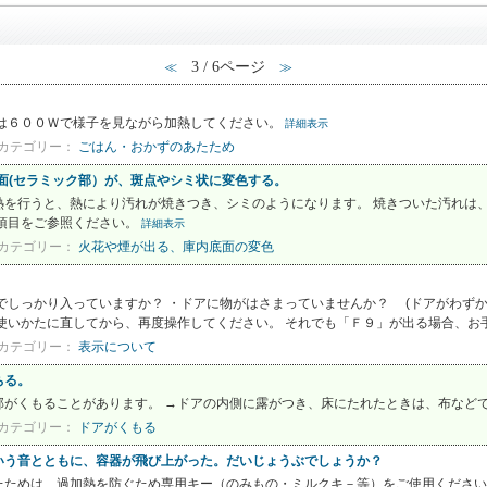
3 / 6ページ
≪
≫
たは６００Ｗで様子を見ながら加熱してください。
詳細表示
カテゴリー：
ごはん・おかずのあたため
面(セラミック部）が、斑点やシミ状に変色する。
熱を行うと、熱により汚れが焼きつき、シミのようになります。 焼きついた汚れは
の項目をご参照ください。
詳細表示
カテゴリー：
火花や煙が出る、庫内底面の変色
までしっかり入っていますか？ ・ドアに物がはさまっていませんか？ (ドアがわ
いかたに直してから、再度操作してください。 それでも「Ｆ９」が出る場合、お手数
カテゴリー：
表示について
ちる。
部がくもることがあります。 →ドアの内側に露がつき、床にたれたときは、布など
カテゴリー：
ドアがくもる
いう音とともに、容器が飛び上がった。だいじょうぶでしょうか？
たためは、過加熱を防ぐため専用キー（のみもの・ミルクキ－等）をご使用ください