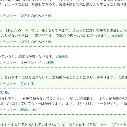
水、ジュ－スなどは、加熱しすぎると、突然沸騰して飛び散ったりするがことありま
カテゴリー：
のみもののあたため
か。［あたため］キーでは、熱くなりすぎます。 2 カップに対して牛乳を少量しか入
より少ないときは、［左ダイヤル］で低め（40～55℃）に合わせます。
詳細表示
カテゴリー：
のみもののあたため
いていると、泡立ちが悪くなります。
詳細表示
カテゴリー：
オーブン・グリル料理
か。食品をすぐに取り出さないと、加熱後から１分ごとにブザーが鳴ります。（10
カテゴリー：
音がする
ている。
知らせです。 →素手で触らないでください。（やけどの原因） また、耐熱性のな
温」が点灯していてもキーは受付けます。 また、［とりけし］キーを押すと、「
カテゴリー：
表示について
ルミホイルなどでおおわれていませんか。 2 ［あたため］［自動］キー、［スタート