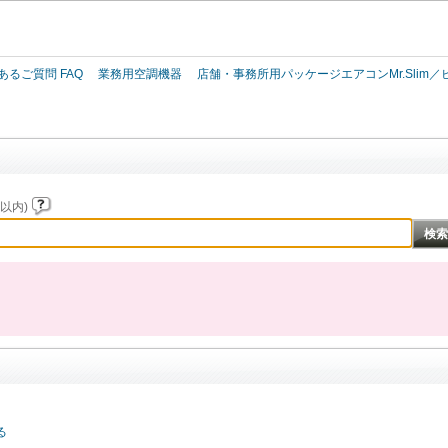
このページの本文へ
あるご質問 FAQ
業務用空調機器
店舗・事務所用パッケージエアコンMr.Slim
以内)
る