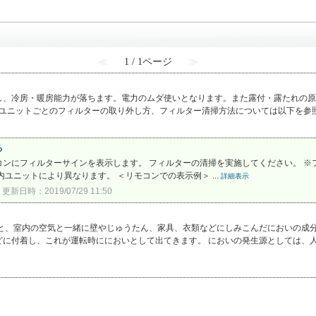
≪
1 / 1ページ
≫
し、冷房・暖房能力が落ちます。電力のムダ使いとなります。また露付・露たれの原
内ユニットごとのフィルターの取り外し方、フィルター清掃方法については以下を参照く
る
ンにフィルターサインを表示します。 フィルターの清掃を実施してください。 ※
ユニットにより異なります。 ＜リモコンでの表示例＞ ...
詳細表示
更新日時：2019/07/29 11:50
ると、室内の空気と一緒に壁やじゅうたん、家具、衣類などにしみこんだにおいの成
に付着し、これが運転時ににおいとして出てきます。 においの発生源としては、人の