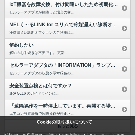
IoT機器を故障交換、付け間違いしたため初期化したい
セルラーアダプタが故障した場合の交...
MELく～るLINK for スリムで冷媒漏えい診断オプシ...
冷媒漏えい診断オプションのご利用は...
解約したい
解約のお手続きは不要です。 更新...
セルラーアダプタの「INFORMATION」ランプとはなん...
セルラーアダプタの状態を示す緑色の...
安全装置点検とは何ですか？
JRA GL16 のガイドラインに...
「遠隔操作を一時停止しています。再開する場合は、取扱説明書...
エアコン設置場所で遠隔操作が停止さ...
Cookieの取り扱いについて
もっと見る